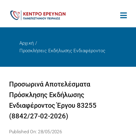
Μετάβαση
στο
περιεχόμενο
Αρχική
Προσκλήσεις Εκδήλωσης Ενδιαφέροντος
Προσωρινά Αποτελέσματα
Πρόσκλησης Εκδήλωσης
Ενδιαφέροντος Έργου 83255
(8842/27-02-2026)
Published On: 28/05/2026