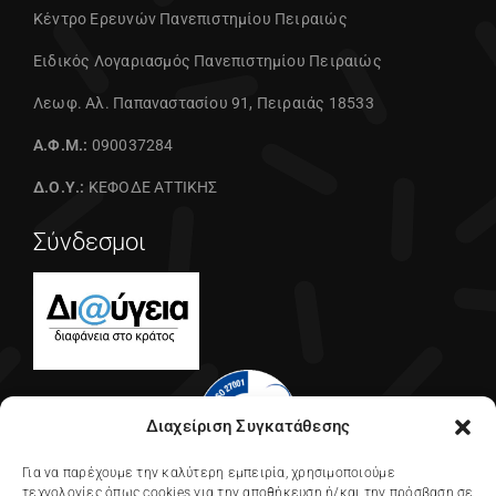
Κέντρο Ερευνών Πανεπιστημίου Πειραιώς
Ειδικός Λογαριασμός Πανεπιστημίου Πειραιώς
Λεωφ. Αλ. Παπαναστασίου 91, Πειραιάς 18533
Α.Φ.Μ.:
090037284
Δ.Ο.Υ.:
ΚΕΦΟΔΕ ΑΤΤΙΚΗΣ
Σύνδεσμοι
Διαχείριση Συγκατάθεσης
Για να παρέχουμε την καλύτερη εμπειρία, χρησιμοποιούμε
τεχνολογίες όπως cookies για την αποθήκευση ή/και την πρόσβαση σε