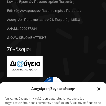
Κέντρο Ερευνών Πανεπιστημίου Πειραιώς
Ειδικός Λογαριασμός Πανεπιστημίου Πειραιώς
Λεωφ. Αλ. Παπαναστασίου 91, Πειραιάς 18533
Α.Φ.Μ.:
090037284
Δ.Ο.Υ.:
ΚΕΦΟΔΕ ΑΤΤΙΚΗΣ
Σύνδεσμοι
Διαχείριση Συγκατάθεσης
Για να παρέχουμε την καλύτερη εμπειρία, χρησιμοποιούμε
τεχνολογίες όπως cookies για την αποθήκευση ή/και την πρόσβαση σε