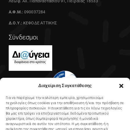
Λεωφ. Αλ. Παπαναστασίου 91, Πειραιάς 18533
Α.Φ.Μ.:
090037284
Δ.Ο.Υ.:
ΚΕΦΟΔΕ ΑΤΤΙΚΗΣ
Σύνδεσμοι
Διαχείριση Συγκατάθεσης
Για να παρέχουμε την καλύτερη εμπειρία, χρησιμοποιούμε
τεχνολογίες όπως cookies για την αποθήκευση ή/και την πρόσβαση σε
πληροφορίες συσκευών. Η συγκατάθεση για τις εν λόγω τεχνολογίες
θα μας επιτρέψει να επεξεργαστούμε δεδομένα προσωπικού
χαρακτήρα, όπως συμπεριφορά περιήγησης ή μοναδικά
αναγνωριστικά σε αυτόν τον ιστότοπο. Η μη συγκατάθεση ή η
ανάκληση της συγκατάθεσης, μπορεί να επηρεάσει αρνητικά