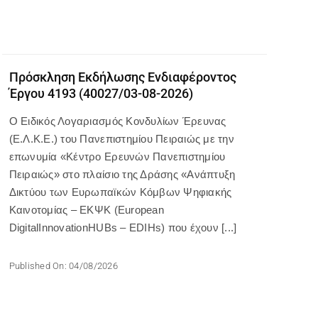
Πρόσκληση Εκδήλωσης Ενδιαφέροντος
Έργου 4193 (40027/03-08-2026)
Ο Ειδικός Λογαριασμός Κονδυλίων Έρευνας
(Ε.Λ.Κ.Ε.) του Πανεπιστημίου Πειραιώς με την
επωνυμία «Κέντρο Ερευνών Πανεπιστημίου
Πειραιώς» στο πλαίσιο της Δράσης «Ανάπτυξη
Δικτύου των Ευρωπαϊκών Κόμβων Ψηφιακής
Καινοτομίας – ΕΚΨΚ (European
DigitalInnovationHUBs – EDIHs) που έχουν [...]
Published On: 04/08/2026