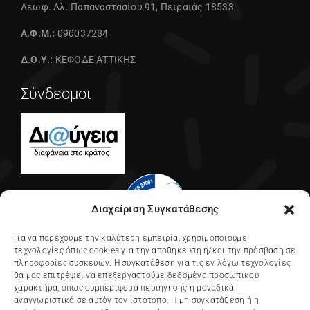
Λεωφ. Αλ. Παπαναστασίου 91, Πειραιάς 18533
Α.Φ.Μ.:
090037284
Δ.Ο.Υ.:
ΚΕΦΟΔΕ ΑΤΤΙΚΗΣ
Σύνδεσμοι
Διαχείριση Συγκατάθεσης
Για να παρέχουμε την καλύτερη εμπειρία, χρησιμοποιούμε
τεχνολογίες όπως cookies για την αποθήκευση ή/και την πρόσβαση σε
πληροφορίες συσκευών. Η συγκατάθεση για τις εν λόγω τεχνολογίες
θα μας επιτρέψει να επεξεργαστούμε δεδομένα προσωπικού
χαρακτήρα, όπως συμπεριφορά περιήγησης ή μοναδικά
αναγνωριστικά σε αυτόν τον ιστότοπο. Η μη συγκατάθεση ή η