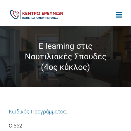
Μετάβαση
στο
περιεχόμενο
E learning στις
Ναυτιλιακές Σπουδές
(4ος κύκλος)
Κωδικός Προγράμματος:
C.562